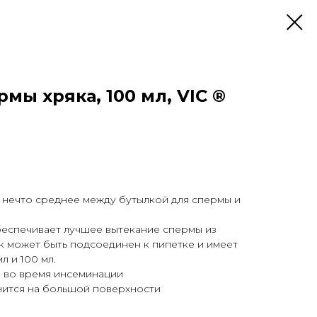
мы хряка, 100 мл, VIC ®
 нечто среднее между бутылкой для спермы и
беспечивает лучшее вытекание спермы из
к может быть подсоединен к пипетке и имеет
л и 100 мл.
ы во время инсеминации
нится на большой поверхности