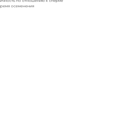
ксичность по отношению к сперме
 время осеменения