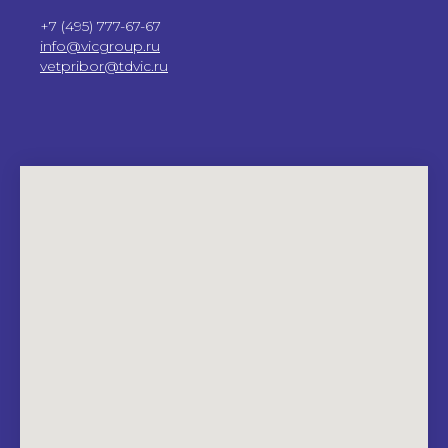
+7 (495) 777-67-67
info@vicgroup.ru
vetpribor@tdvic.ru