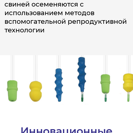
Инновационные
методы
искусственного
осеменения позволяет
улучшить
оплодотворяемость
генетическую безопасность
эффективность труда
и производства
борьбу с опасными
болезнями животных