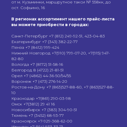
от м. Кузьминки, маршрутное такси № 558кк, до
ост. Софьино, 16
В регионах ассортимент нашего прайс-листа
вы можете приобрести в городах:
Санкт-Петербург +7 (812) 249-92-51, 423-04-83
Екатеринбург +7 (343) 382-22-77
Пенза +7 (8412) 999-424
Нижний Новгород +7(910) 799-07-20, +7(915) 947-
82-80
Вологда +7 (8172) 51-58-16
Белгород 8 (4722) 21-81-51
Орел +7 (4862) 44-36-50/54/55
Воронеж +7 (473) 276-14-20
Ростов-на-Дону +7 (863)527-88-60, +7 (863)527-88-
10
Краснодар +7(861) 290-03-98
Омск +7(3812) 29 41 16
Новосибирск +7 (383) 304-90-51
Тюмень +7 (3452) 68-93-77
Красноярск +7-929-368-62-00
Иркутск +7 (914) 933-33-71