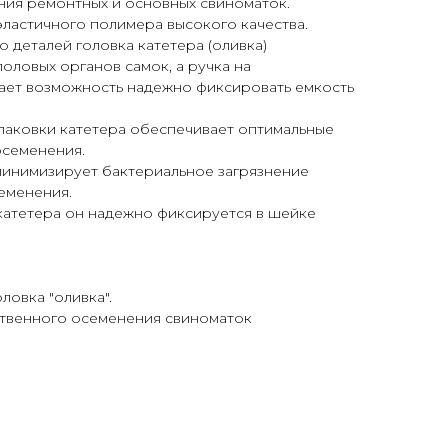
ния ремонтных и основных свиноматок.
эластичного полимера высокого качества.
 деталей головка катетера (оливка)
оловых органов самок, а ручка на
ет возможность надежно фиксировать емкость
паковки катетера обеспечивает оптимальные
осеменения.
минимизирует бактериальное загрязнение
еменения.
катетера он надежно фиксируется в шейке
ловка "оливка".
ственного осеменения свиноматок