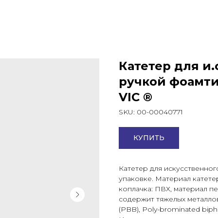
Катетер для и.
ручкой фоамтип
VIC ®
SKU:
00-00040771
КУПИТЬ
Катетер для искусственно
упаковке. Материал катете
коплачка: ПВХ, материал п
содержит тяжелых металлов 
(PBB), Poly-brominated biph