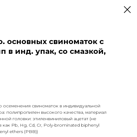
о. основных свиноматок с
 в инд. упак, со смазкой,
го осеменения свиноматок в индивидуальной
ра: полипропилен высокого качества, материал
енной головки: этиленвиниловый ацетат (не
как Pb, Hg, Cd, Cr, Poly-brominated biphenyl
enyl ethers (PBB))