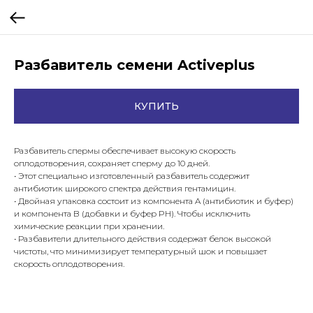
Разбавитель семени Activeplus
КУПИТЬ
Разбавитель спермы обеспечивает высокую скорость
оплодотворения, сохраняет сперму до 10 дней.
• Этот специально изготовленный разбавитель содержит
антибиотик широкого спектра действия гентамицин.
• Двойная упаковка состоит из компонента A (антибиотик и буфер)
и компонента B (добавки и буфер PH). Чтобы исключить
химические реакции при хранении.
• Разбавители длительного действия содержат белок высокой
чистоты, что минимизирует температурный шок и повышает
скорость оплодотворения.