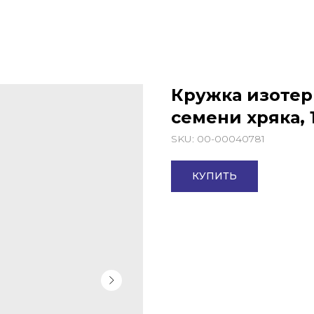
Кружка изотер
семени хряка, 1
SKU:
00-00040781
КУПИТЬ